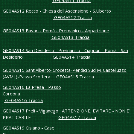
GE04AS11 Traccia
GE04AS12 Recco - Chiesa dell'Ascensione - S.Uberto
GE04AS12 Traccia
GE04AS13 Bavari - Pomà - Premanico - Apparizione
GE04AS13 Traccia
GE04AS14 San Desiderio - Premanico - Ciappun - Pomà - San
Desiderio
GE04AS14 Traccia
GE04AS15 Sant'Alberto-Crocetta-Pendici Sud M. Castelluzzo
(AVML)-Passo Scoffera
GE04AS15 Traccia
GE04AS16 La Presa - Passo
Cordona
GE04AS16 Traccia
GE04AS17 Preli - Viganego
ATTENZIONE, EVITARE - NON E'
PRATICABILE
GE04AS17 Traccia
GE04AS19 Cisiano - Case