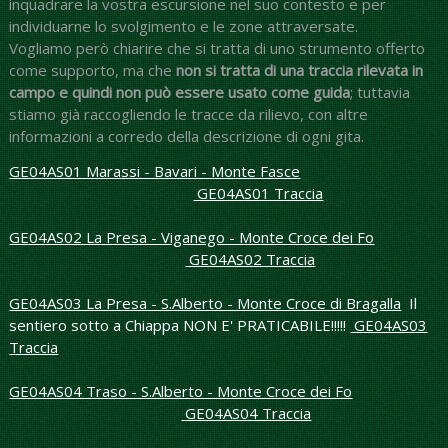
inquadrare la vostra escursione nel suo contesto e per
individuarne lo svolgimento e le zone attraversate.
Vogliamo però chiarire che si tratta di uno strumento offerto
come supporto, ma che
non si tratta di una traccia rilevata in
campo e quindi non può essere usato come guida
; tuttavia
stiamo già raccogliendo le
tracce da rilievo, con altre
informazioni a corredo della descrizione di ogni gita.
GE04AS01 Marassi - Bavari - Monte Fasce
GE04AS01 Traccia
GE04AS02 La Presa - Viganego - Monte Croce dei Fo
GE04AS02 Traccia
GE04AS03 La Presa - S.Alberto - Monte Croce di Bragalla
Il
sentiero sotto a Chiappa NON E' PRATICABILE!!!!!
GE04AS03
Traccia
GE04AS04 Traso - S.Alberto - Monte Croce dei Fo
GE04AS04 Traccia