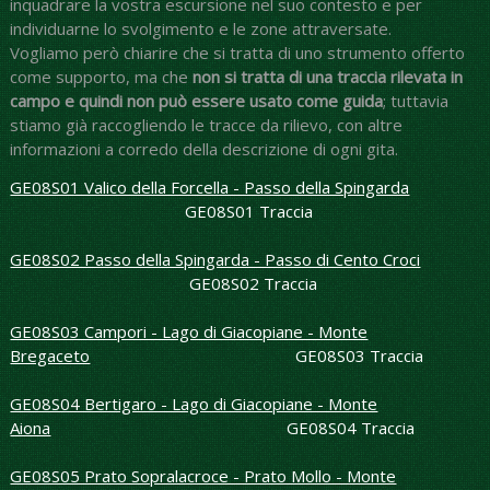
inquadrare la vostra escursione nel suo contesto e per
individuarne lo svolgimento e le zone attraversate.
Vogliamo però chiarire che si tratta di uno strumento offerto
come supporto, ma che
non si tratta di una traccia rilevata in
campo e quindi non può essere usato come guida
; tuttavia
stiamo già raccogliendo le
tracce da rilievo, con altre
informazioni a corredo della descrizione di ogni gita.
GE08S01 Valico della Forcella - Passo della Spingarda
GE08S01 Traccia
GE08S02 Passo della Spingarda - Passo di Cento Croci
GE08S02 Traccia
GE08S03 Campori - Lago di Giacopiane - Monte
Bregaceto
GE08S03 Traccia
GE08S04 Bertigaro - Lago di Giacopiane - Monte
Aiona
GE08S04 Traccia
GE08S05 Prato Sopralacroce - Prato Mollo - Monte