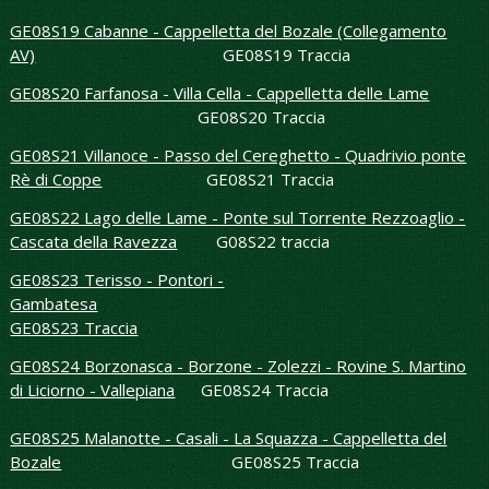
GE08S19 Cabanne - Cappelletta del Bozale (Collegamento
AV)
GE08S19 Traccia
GE08S20 Farfanosa - Villa Cella - Cappelletta delle Lame
GE08S20 Traccia
GE08S21 Villanoce - Passo del Cereghetto - Quadrivio ponte
Rè di Coppe
GE08S21 Traccia
GE08S22 Lago delle Lame - Ponte sul Torrente Rezzoaglio -
Cascata della Ravezza
G08S22 traccia
GE08S23 Terisso - Pontori -
Gambatesa
GE08S23 Traccia
GE08S24 Borzonasca - Borzone - Zolezzi - Rovine S. Martino
di Liciorno - Vallepiana
GE08S24 Traccia
GE08S25 Malanotte - Casali - La Squazza - Cappelletta del
Bozale
GE08S25 Traccia